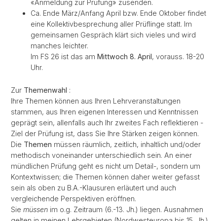
«Anmeldung zur Prüfung» zusenden.
Ca. Ende März/Anfang April bzw. Ende Oktober findet
eine Kollektivbesprechung aller Prüflinge statt. Im
gemeinsamen Gespräch klärt sich vieles und wird
manches leichter.
Im FS 26 ist das am
Mittwoch 8. April
, vorauss. 18-20
Uhr.
Zur
Themenwahl
:
Ihre Themen können aus Ihren Lehrveranstaltungen
stammen, aus Ihren eigenen Interessen und Kenntnissen
geprägt sein, allenfalls auch Ihr zweites Fach reflektieren -
Ziel der Prüfung ist, dass Sie Ihre Stärken zeigen können.
Die
Themen
müssen räumlich, zeitlich, inhaltlich und/oder
methodisch voneinander unterschiedlich sein. An einer
mündlichen Prüfung geht es nicht um Detail-, sondern um
Kontextwissen; die Themen können daher weiter gefasst
sein als oben zu B.A.-Klausuren erläutert und auch
vergleichende Perspektiven eröffnen.
Sie
müssen
im o.g. Zeitraum (6.-13. Jh.) liegen. Ausnahmen
gelten in meinen Lehrgebieten (Nordwesteuropa bis 15. Jh.).