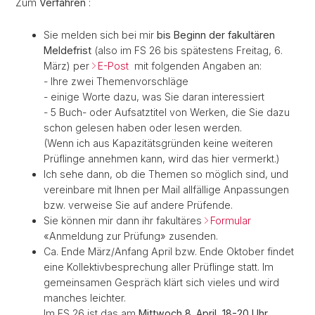
Zum
Verfahren
:
Sie melden sich bei mir
bis Beginn der fakultären
Meldefrist
(also im FS 26 bis spätestens Freitag, 6.
März) per
E-Post
mit folgenden Angaben an:
- Ihre zwei Themenvorschläge
- einige Worte dazu, was Sie daran interessiert
- 5 Buch- oder Aufsatztitel von Werken, die Sie dazu
schon gelesen haben oder lesen werden.
(
Wenn ich aus Kapazitätsgründen keine weiteren
Prüflinge annehmen kann, wird das hier vermerkt.)
Ich sehe dann, ob die Themen so möglich sind, und
vereinbare mit Ihnen per Mail allfällige Anpassungen
bzw. verweise Sie auf andere Prüfende.
Sie können mir dann ihr fakultäres
Formular
«Anmeldung zur Prüfung» zusenden.
Ca. Ende März/Anfang April bzw. Ende Oktober findet
eine Kollektivbesprechung aller Prüflinge statt. Im
gemeinsamen Gespräch klärt sich vieles und wird
manches leichter.
Im FS 26 ist das am
Mittwoch 8. April, 18-20 Uhr
.