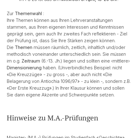
Zur
Themenwahl
:
Ihre Themen können aus Ihren Lehrveranstaltungen
stammen, aus Ihren eigenen Interessen und Kenntnissen
geprägt sein, gern auch Ihr zweites Fach reflektieren - Ziel
der Prüfung ist, dass Sie Ihre Stärken zeigen können.
Die
Themen
müssen räumlich, zeitlich, inhaltlich und/oder
methodisch voneinander unterschiedlich sein. Sie
müssen
im o.g.
Zeitraum
(6.-13. Jh.) liegen und sollten eine ‹mittlere›
Dimensionierung
haben. (Unverbindliches Beispiel: nicht
«Die Kreuzzüge» - zu gross -, aber auch nicht «Die
Belagerung von Antiochia 1096/97» - zu klein -, sondern z.B.
«Der Erste Kreuzzug».) In Ihrer Klausur können und sollen
Sie dann eigene Akzente und Schwerpunkte setzen.
Hinweise zu M.A.-Prüfungen
Magister- (M.A.-) Prüfungen im Studienfach «Geschichte»