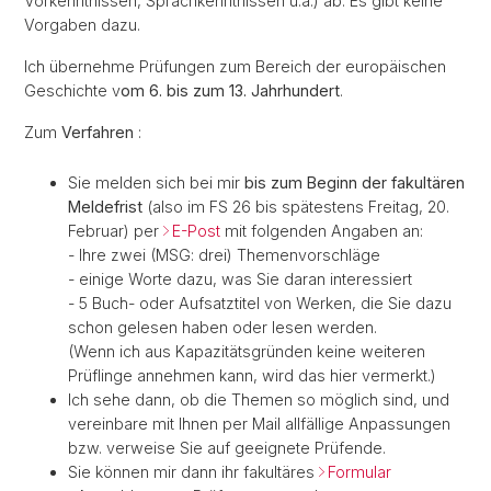
Vorkenntnissen, Sprachkenntnissen u.a.) ab. Es gibt keine
Vorgaben dazu.
Ich übernehme Prüfungen zum Bereich der europäischen
Geschichte v
om 6. bis zum 13. Jahrhundert
.
Zum
Verfahren
:
Sie melden sich bei mir
bis zum Beginn der fakultären
Meldefrist
(also im FS 26 bis spätestens Freitag, 20.
Februar) per
E-Post
mit folgenden Angaben an:
- Ihre zwei (MSG: drei) Themenvorschläge
- einige Worte dazu, was Sie daran interessiert
- 5 Buch- oder Aufsatztitel von Werken, die Sie dazu
schon gelesen haben oder lesen werden.
(
Wenn ich aus Kapazitätsgründen keine weiteren
Prüflinge annehmen kann, wird das hier vermerkt.)
Ich sehe dann, ob die Themen so möglich sind, und
vereinbare mit Ihnen per Mail allfällige Anpassungen
bzw. verweise Sie auf geeignete Prüfende.
Sie können mir dann ihr fakultäres
Formular