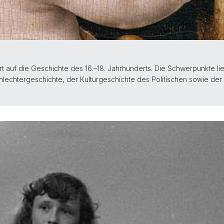
rt auf die Geschichte des 16.–18. Jahrhunderts. Die Schwerpunkte li
hlechtergeschichte, der Kulturgeschichte des Politischen sowie de