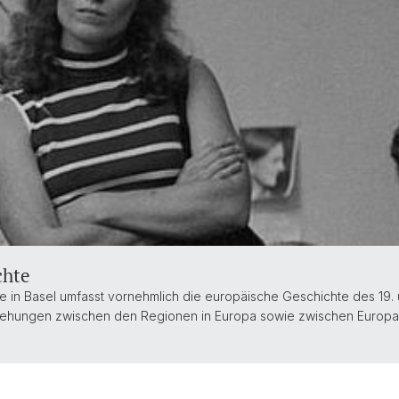
chte
in Basel umfasst vornehmlich die europäische Geschichte des 19. 
ziehungen zwischen den Regionen in Europa sowie zwischen Europ