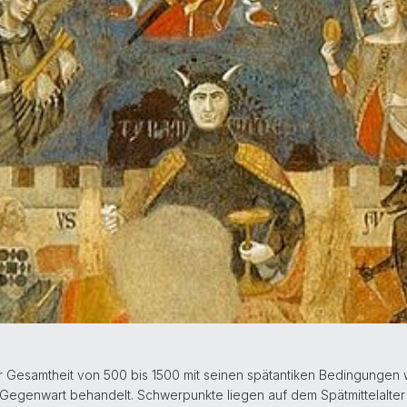
iner Gesamtheit von 500 bis 1500 mit seinen spätantiken Bedingunge
Gegenwart behandelt. Schwerpunkte liegen auf dem Spätmittelalter 