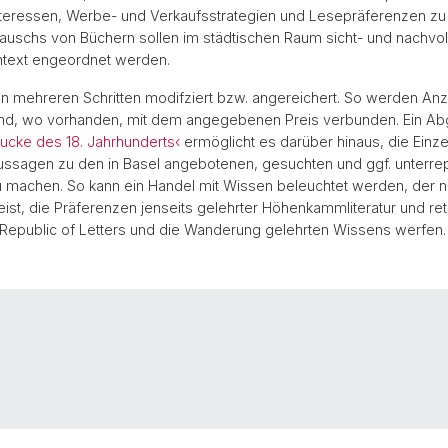
nteressen, Werbe- und Verkaufsstrategien und Lesepräferenzen zu
uschs von Büchern sollen im städtischen Raum sicht- und nachvol
ontext engeordnet werden.
n mehreren Schritten modifziert bzw. angereichert. So werden An
tet und, wo vorhanden, mit dem angegebenen Preis verbunden. Ein A
rucke des 18. Jahrhunderts‹
ermöglicht es darüber hinaus, die Einze
ssagen zu den in Basel angebotenen, gesuchten und ggf. unterrepr
 machen. So kann ein Handel mit Wissen beleuchtet werden, der n
ist, die Präferenzen jenseits gelehrter Höhenkammliteratur und re
e Republic of Letters und die Wanderung gelehrten Wissens werfen.