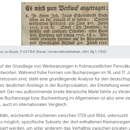
zu Basel, 11.03.1756 (Basel, Universitätsbibliothek, UBH Ztg 1, 1756)
auf der Grundlage von Werbeanzeigen in frühneuzeitlichen Periodi
ntworten. Während frühe Formen von Buchanzeigen im 16. und 17. Ja
estossen sind, steht eine grundlegende Analyse für den deutschs
ines deutlichen Anstiegs in der Buchproduktion, der Entstehung ei
wert: Der neu aufkommende breite literarische Markt führte zu Ver
e Buchanzeige bzw. Buchwerbung im Allgemeinen ist also eine vielfä
auch im internationalen Vergleich.
-Blatt‹, wöchentlich erschienen zwischen 1729 und 1844, untersucht.
es möglich, spezifische Subsets der dort enthaltenen Kleinanzeigen
siert werden, um unter anderem das Verhältnis zwischen privaten u