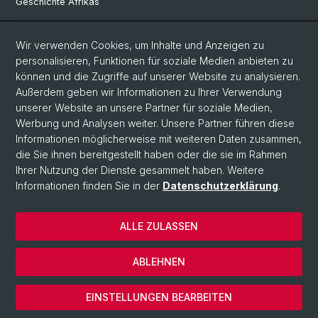
Geschichte Afrikas
Wir verwenden Cookies, um Inhalte und Anzeigen zu
Social Media
personalisieren, Funktionen für soziale Medien anbieten zu
Linkedin
können und die Zugriffe auf unserer Website zu analysieren.
Außerdem geben wir Informationen zu Ihrer Verwendung
unserer Website an unsere Partner für soziale Medien,
Bluesky
Werbung und Analysen weiter. Unsere Partner führen diese
Informationen möglicherweise mit weiteren Daten zusammen,
die Sie ihnen bereitgestellt haben oder die sie im Rahmen
Ihrer Nutzung der Dienste gesammelt haben. Weitere
© Universität Basel
Informationen finden Sie in der
Datenschutzerklärung
.
Philosophisch-Historische Fakultät
Home
ALLE ZULASSEN
Datenschutzerklärung
Impressum
ABLEHNEN
Kontakt & Öffnungszeiten
Cookies
EINSTELLUNGEN BEARBEITEN