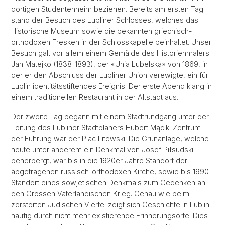
dortigen Studentenheim beziehen. Bereits am ersten Tag
stand der Besuch des Lubliner Schlosses, welches das
Historische Museum sowie die bekannten griechisch-
orthodoxen Fresken in der Schlosskapelle beinhaltet. Unser
Besuch galt vor allem einem Gemälde des Historienmalers
Jan Matejko (1838-1893), der «Unia Lubelska» von 1869, in
der er den Abschluss der Lubliner Union verewigte, ein für
Lublin identitätsstiftendes Ereignis. Der erste Abend klang in
einem traditionellen Restaurant in der Altstadt aus.
Der zweite Tag begann mit einem Stadtrundgang unter der
Leitung des Lubliner Stadtplaners Hubert Mącik. Zentrum
der Führung war der Plac Litewski. Die Grünanlage, welche
heute unter anderem ein Denkmal von Josef Piłsudski
beherbergt, war bis in die 1920er Jahre Standort der
abgetragenen russisch-orthodoxen Kirche, sowie bis 1990
Standort eines sowjetischen Denkmals zum Gedenken an
den Grossen Vaterländischen Krieg. Genau wie beim
zerstörten Jüdischen Viertel zeigt sich Geschichte in Lublin
häufig durch nicht mehr existierende Erinnerungsorte. Dies