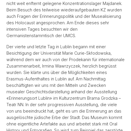
nicht weit enfternt gelegene Konzentrationslager Majdanek.
Beim Besuch des teilweise wiederaufgebauten KZ wurden
auch Fragen der Erinnerungspolitik und der Musealisierung
des Holocaust angesprochen. Am Ende dieses sehr
intensiven Tages besuchten wir den
Germanistenstammtisch der UMCS.
Der vierte und letzte Tag in Lublin begann mit einer
Besichtigung der Universität Marie Curie-Skłodowska,
während dem wir auch von der Prodekanin für internationale
Zusammenarbeit, Irmina Wawrzyczek, herzlich begrüsst
wurden. Sie klärte uns über die Möglichkeiten eines
Erasmus-Aufenthaltes in Lublin auf. Am Nachmittag
beschäftigten wir uns mit den Mitteln und Zwecken
musealer Geschichtsdarstellung anhand der Ausstellung
«Erinnerungsort Lublin» im Kulturzentrum Brama Grodzka –
Teatr NN. In der sehr progressiven Ausstellung, die viele
von uns beeindruckt hat, geht es um die Erinnerung an das
ausgelöschte jüdische Erbe der Stadt. Das Museum kommt
ohne eigentliche Artefakte aus und arbeitet stark mit Oral
History und Fotografien. So wird zum Beispiel das zerstörte