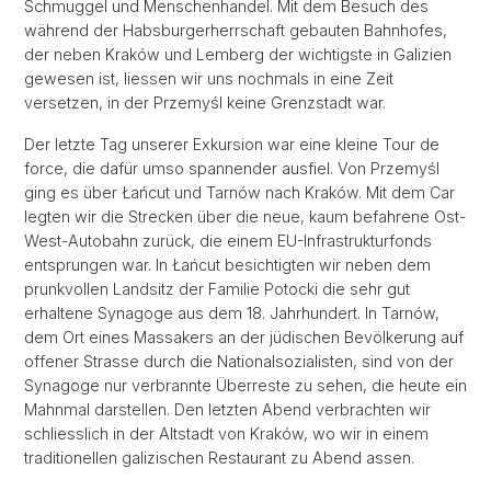
Schmuggel und Menschenhandel. Mit dem Besuch des
während der Habsburgerherrschaft gebauten Bahnhofes,
der neben Kraków und Lemberg der wichtigste in Galizien
gewesen ist, liessen wir uns nochmals in eine Zeit
versetzen, in der Przemyśl keine Grenzstadt war.
Der letzte Tag unserer Exkursion war eine kleine Tour de
force, die dafür umso spannender ausfiel. Von Przemyśl
ging es über Łańcut und Tarnów nach Kraków. Mit dem Car
legten wir die Strecken über die neue, kaum befahrene Ost-
West-Autobahn zurück, die einem EU-Infrastrukturfonds
entsprungen war. In Łańcut besichtigten wir neben dem
prunkvollen Landsitz der Familie Potocki die sehr gut
erhaltene Synagoge aus dem 18. Jahrhundert. In Tarnów,
dem Ort eines Massakers an der jüdischen Bevölkerung auf
offener Strasse durch die Nationalsozialisten, sind von der
Synagoge nur verbrannte Überreste zu sehen, die heute ein
Mahnmal darstellen. Den letzten Abend verbrachten wir
schliesslich in der Altstadt von Kraków, wo wir in einem
traditionellen galizischen Restaurant zu Abend assen.