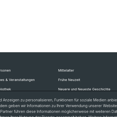
rsonen
Mittelalter
ws & Veranstaltungen
Frühe Neuzeit
bliothek
Neuere und Neueste Geschichte
rechstunden
Osteuropäische Geschichte
 Anzeigen zu personalisieren, Funktionen für soziale Medien anbiet
dem geben wir Informationen zu Ihrer Verwendung unserer Website a
iversitätsgeschichte online
Geschichte Afrikas
artner führen diese Informationen möglicherweise mit weiteren D