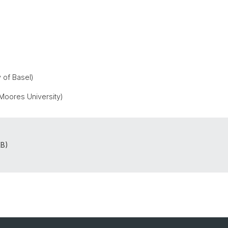
 of Basel)
 Moores University)
KB)