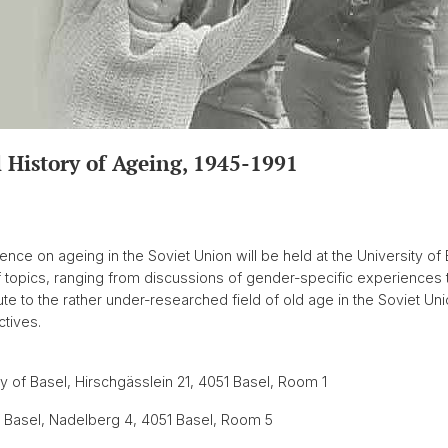
l History of Ageing, 1945-1991
ce on ageing in the Soviet Union will be held at the University of
of topics, ranging from discussions of gender-specific experiences t
e to the rather under-researched field of old age in the Soviet Unio
ctives.
ty of Basel, Hirschgässlein 21, 4051 Basel, Room 1
of Basel, Nadelberg 4, 4051 Basel, Room 5