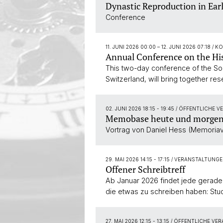
Dynastic Reproduction in Ear
Conference
11. JUNI 2026 00:00
–
12. JUNI 2026 07:18
/ K
Annual Conference on the His
This two-day conference of the Soci
Switzerland, will bring together re
02. JUNI 2026 18:15 - 19:45
/ ÖFFENTLICHE V
Memobase heute und morgen: D
Vortrag von Daniel Hess (Memoriav
29. MAI 2026 14:15 - 17:15
/ VERANSTALTUNGE
Offener Schreibtreff
Ab Januar 2026 findet jede gerade 
die etwas zu schreiben haben: Stud
27. MAI 2026 12:15 - 13:15
/ ÖFFENTLICHE VE