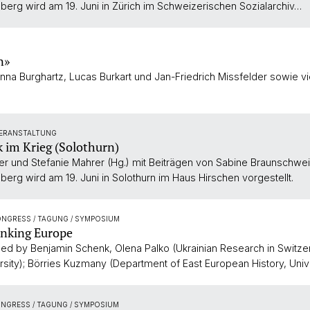
sberg wird am 19. Juni in Zürich im Schweizerischen Sozialarchiv…
n»
anna Burghartz, Lucas Burkart und Jan-Friedrich Missfelder sowie
VERANSTALTUNG
 im Krieg (Solothurn)
r und Stefanie Mahrer (Hg.) mit Beiträgen von Sabine Braunschweig,
berg wird am 19. Juni in Solothurn im Haus Hirschen vorgestellt.
ONGRESS / TAGUNG / SYMPOSIUM
inking Europe
ed by Benjamin Schenk, Olena Palko (Ukrainian Research in Switzerl
sity); Börries Kuzmany (Department of East European History, Univ
ONGRESS / TAGUNG / SYMPOSIUM