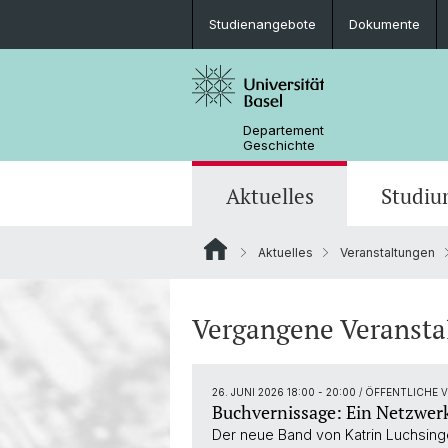
Studienangebote
Dokumente
Departement
Geschichte
Aktuelles
Studi
Aktuelles
Veranstaltungen
News
Studieninteressierte
BGSH
Forschungsprojekte
Leitung und Organisation
Mittelalter
Medienspiegel
Lehrveranstaltungen
Finanzierungsmöglichkeiten
Forschungskolloquien
Personen
Osteuropäische Geschichte
Vergangene Veransta
Basel History Lecture
Sprechstunden
Intranet
26. JUNI 2026 18:00 - 20:00
/ ÖFFENTLICHE
Buchvernissage: Ein Netzwerk
Der neue Band von Katrin Luchsinge
Krieg gegen die Ukraine