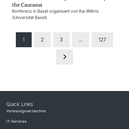
the Caucasus
Konferenz in Basel organisiert von Kai Willms
(Universität Basel).
1
2
3
...
127
Quick Links
Vorlesungsverzeichnis
IT-Services