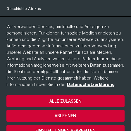
Geschichte Afrikas
Wir verwenden Cookies, um Inhalte und Anzeigen zu
Social Media
personalisieren, Funktionen für soziale Medien anbieten zu
Linkedin
können und die Zugriffe auf unserer Website zu analysieren.
Außerdem geben wir Informationen zu Ihrer Verwendung
unserer Website an unsere Partner für soziale Medien,
Bluesky
Werbung und Analysen weiter. Unsere Partner führen diese
Informationen möglicherweise mit weiteren Daten zusammen,
die Sie ihnen bereitgestellt haben oder die sie im Rahmen
Ihrer Nutzung der Dienste gesammelt haben. Weitere
© Universität Basel
Informationen finden Sie in der
Datenschutzerklärung
.
Philosophisch-Historische Fakultät
Home
ALLE ZULASSEN
Datenschutzerklärung
Impressum
ABLEHNEN
Kontakt & Öffnungszeiten
Cookies
EINSTELLUNGEN BEARBEITEN