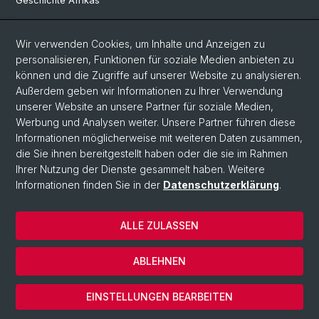
Geschichte Afrikas
Wir verwenden Cookies, um Inhalte und Anzeigen zu
Social Media
personalisieren, Funktionen für soziale Medien anbieten zu
Linkedin
können und die Zugriffe auf unserer Website zu analysieren.
Außerdem geben wir Informationen zu Ihrer Verwendung
unserer Website an unsere Partner für soziale Medien,
Bluesky
Werbung und Analysen weiter. Unsere Partner führen diese
Informationen möglicherweise mit weiteren Daten zusammen,
die Sie ihnen bereitgestellt haben oder die sie im Rahmen
Ihrer Nutzung der Dienste gesammelt haben. Weitere
© Universität Basel
Informationen finden Sie in der
Datenschutzerklärung
.
Philosophisch-Historische Fakultät
Home
ALLE ZULASSEN
Datenschutzerklärung
Impressum
ABLEHNEN
Kontakt & Öffnungszeiten
Cookies
EINSTELLUNGEN BEARBEITEN