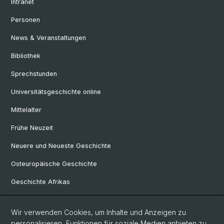
Intranet
Personen
News & Veranstaltungen
Bibliothek
Sprechstunden
Universitätsgeschichte online
Mittelalter
Frühe Neuzeit
Neuere und Neueste Geschichte
Osteuropäische Geschichte
Geschichte Afrikas
Wir verwenden Cookies, um Inhalte und Anzeigen zu
Social Media
personalisieren, Funktionen für soziale Medien anbieten zu