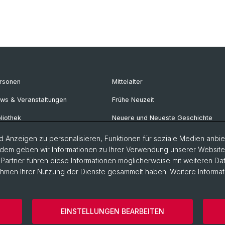
rsonen
Mittelalter
ws & Veranstaltungen
Frühe Neuzeit
bliothek
Neuere und Neueste Geschichte
rechstunden
Osteuropäische Geschichte
 Anzeigen zu personalisieren, Funktionen für soziale Medien anbiet
dem geben wir Informationen zu Ihrer Verwendung unserer Website a
iversitätsgeschichte online
Geschichte Afrikas
artner führen diese Informationen möglicherweise mit weiteren D
Rahmen Ihrer Nutzung der Dienste gesammelt haben. Weitere Informat
storische Fakultät
Home
Datenschutzerklärung
Impress
EINSTELLUNGEN BEARBEITEN