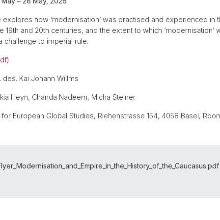
 May – 28 May, 2026
 explores how ‘modernisation’ was practised and experienced in 
he 19th and 20th centuries, and the extent to which ‘modernisation’ 
 challenge to imperial rule.
df)
r. des. Kai Johann Willms
skia Heyn, Chanda Nadeem, Micha Steiner
e for European Global Studies, Riehenstrasse 154, 4058 Basel, Roo
lyer_Modernisation_and_Empire_in_the_History_of_the_Caucasus.pdf