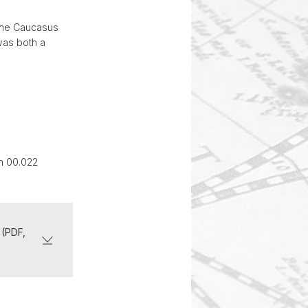
the Caucasus
was both a
m 00.022
 (PDF,