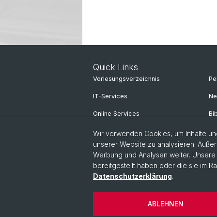
Quick Links
Vorlesungsverzeichnis
Pe
IT-Services
Ne
Online Services
Bi
Personensuche
Sp
Wir verwenden Cookies, um Inhalte und
unserer Website zu analysieren. Außer
Personeninfo
Un
Werbung und Analysen weiter. Unsere P
bereitgestellt haben oder die sie im 
Intranet
Datenschutzerklärung
.
© Universität Basel
Philosophisch-Hi
ABLEHNEN
Cookies