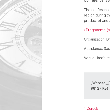
Conference, 26
The conference
region during t
product of and a
Programme (p
Organization: D
Assistance: Sa
Venue: Institut
_Website__F
981.27 KB)
Zurück