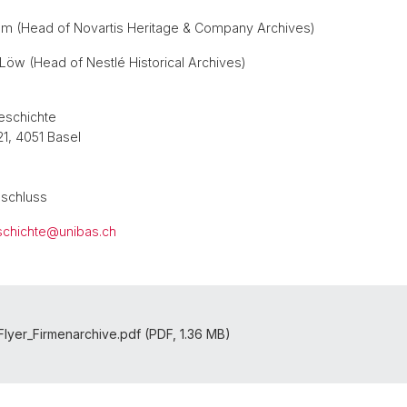
elm (Head of Novartis Heritage & Company Archives)
Löw (Head of Nestlé Historical Archives)
eschichte
21, 4051 Basel
nschluss
schichte@
unibas.ch
lyer_Firmenarchive.pdf (PDF, 1.36 MB)