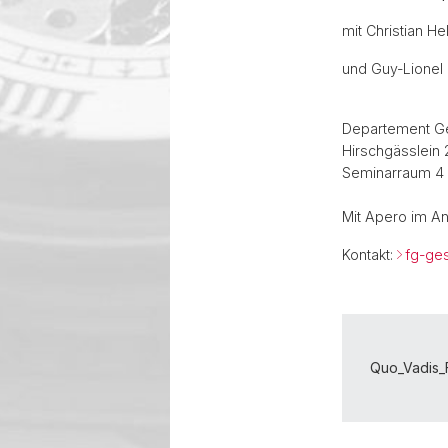
mit Christian H
und Guy-Lionel 
Departement G
Hirschgässlein 
Seminarraum 4
Mit Apero im A
Kontakt:
fg-ge
Quo_Vadis_F