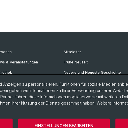
rsonen
Mittelalter
ws & Veranstaltungen
Frühe Neuzeit
bliothek
Neuere und Neueste Geschichte
rechstunden
Osteuropäische Geschichte
 Anzeigen zu personalisieren, Funktionen für soziale Medien anbiet
dem geben wir Informationen zu Ihrer Verwendung unserer Website a
iversitätsgeschichte online
Geschichte Afrikas
artner führen diese Informationen möglicherweise mit weiteren D
Rahmen Ihrer Nutzung der Dienste gesammelt haben. Weitere Informat
storische Fakultät
Home
Datenschutzerklärung
Impress
EINSTELLUNGEN BEARBEITEN