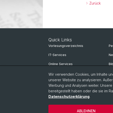
Zurück
Quick Links
Vorlesungsverzeichnis
Pe
IT-Services
Ne
Online Services
Bi
Personensuche
Sp
Wir verwenden Cookies, um Inhalte und
unserer Website zu analysieren. Außer
Personeninfo
Un
Werbung und Analysen weiter. Unsere P
bereitgestellt haben oder die sie im 
Intranet
Datenschutzerklärung
.
© Universität Basel
Philosophisch-Hi
ABLEHNEN
Cookies