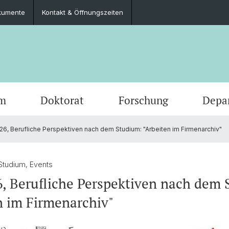
kumente
Kontakt & Öffnungszeiten
um
Doktorat
Forschung
Depa
26, Berufliche Perspektiven nach dem Studium: "Arbeiten im Firmenarchiv"
Veranstaltungen
Studierende
Promotionsfächer
Publikationen
Departementsverwaltung
Frühe Neuzeit
Offene
MSG G
Doktor
Abschl
Bibliot
Neuere
Neuerscheinungen
Ansprechpersonen & Dokumente
Dokumente Doktorat
Kontakt & Öffnungszeiten
Geschichte Afrikas
Basel 
Mobilit
FAQ Do
Alumni
Digital
 Studium, Events
6, Berufliche Perspektiven nach dem
Ringvorlesung FS26 Resistance is a
Werkzeugkasten Geschichte
Persönliche Integrität
Ringvo
FAQs S
n im Firmenarchiv"
Repetoire