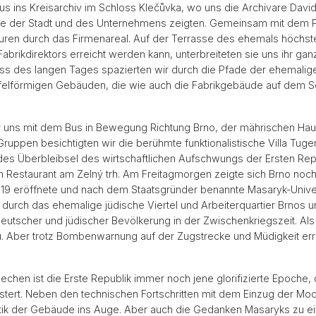
ins Kreisarchiv im Schloss Klečůvka, wo uns die Archivare David 
te der Stadt und des Unternehmens zeigten. Gemeinsam mit dem P
Spuren durch das Firmenareal. Auf der Terrasse des ehemals höchs
brikdirektors erreicht werden kann, unterbreiteten sie uns ihr gan
uss des langen Tages spazierten wir durch die Pfade der ehemalige
elförmigen Gebäuden, die wie auch die Fabrikgebäude auf dem 
r uns mit dem Bus in Bewegung Richtung Brno, der mährischen Hau
Gruppen besichtigten wir die berühmte funktionalistische Villa Tug
es Überbleibsel des wirtschaftlichen Aufschwungs der Ersten Rep
 Restaurant am Zelný trh. Am Freitagmorgen zeigte sich Brno noch
19 eröffnete und nach dem Staatsgründer benannte Masaryk-Univer
durch das ehemalige jüdische Viertel und Arbeiterquartier Brnos u
tscher und jüdischer Bevölkerung in der Zwischenkriegszeit. Als 
u. Aber trotz Bombenwarnung auf der Zugstrecke und Müdigkeit err
hen ist die Erste Republik immer noch jene glorifizierte Epoche, die
istert. Neben den technischen Fortschritten mit dem Einzug der M
tik der Gebäude ins Auge. Aber auch die Gedanken Masaryks zu ei