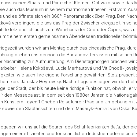
nistischen Staats- und Parteichef Klement Gottwald sowie das 
wie auch das Museum in seinem marmornen Inneren. Erst vom Aussic
und es öffnete sich ein 360°-Panoramablick über Prag. Den Nachmi
ková verbringen, die uns das Prag der Zwischenkriegszeit in seiner
führte letztendlich auch zum Wohnhaus der Gebrüder Čapek, was 
e mit einem ersten gemeinsamen Abendessen traditioneller böhmi
riegszeit wurden wir am Montag durch das cineastische Prag, durc
 Führung blieben uns dennoch die Barrandov-Terrassen mit seinen 
er Nachmittag zur Aufmunterung. Am Dienstagmorgen brachen wir ze
itarbeiter Helena Kokoševá, Lucie Merhautová und Vít Chodě- jovs
ätigkeiten wie auch ihre eigene Forschung gewährten. Stolz präsent
Chemikers Jaroslav Heyrovský. Nachmittags bestiegen wir den Letná
el der Stadt, der bis heute keine richtige Funktion hat, obwohl er
r den Messepalast, in dem seit den 1980er Jahren die Nationalgal
n Künstlern Toyen 1 Grieben Reiseführer: Prag und Umgebung mit 
yrský sowie den Stadtansichten und dem Masaryk-Portrait von Oskar
aben wir uns auf die Spuren des Schuhfabrikanten Bat’a, der die 
lungen einer effizienten und fortschrittlichen Industriemoderne unte