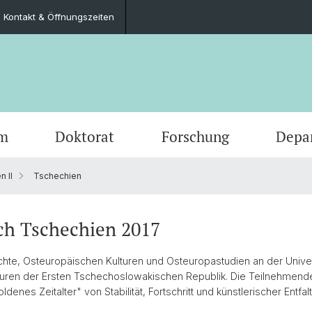
Kontakt & Öffnungszeiten
um
Doktorat
Forschung
Depa
n II
Tschechien
Veranstaltungen
Studierende
Promotionsfächer
Publikationen
Departementsverwaltung
Frühe Neuzeit
Offene
MSG G
Doktor
Abschl
Bibliot
Neuere
Neuerscheinungen
Ansprechpersonen & Dokumente
Dokumente Doktorat
Kontakt & Öffnungszeiten
Geschichte Afrikas
Basel 
Mobilit
FAQ Do
Alumni
Digital
ch Tschechien 2017
Ringvorlesung FS26 Resistance is a
Werkzeugkasten Geschichte
Persönliche Integrität
Ringvo
FAQs S
hte, Osteuropäischen Kulturen und Osteuropastudien an der Univers
Repetoire
uren der Ersten Tschechoslowakischen Republik. Die Teilnehmende
denes Zeitalter" von Stabilität, Fortschritt und künstlerischer Entfa