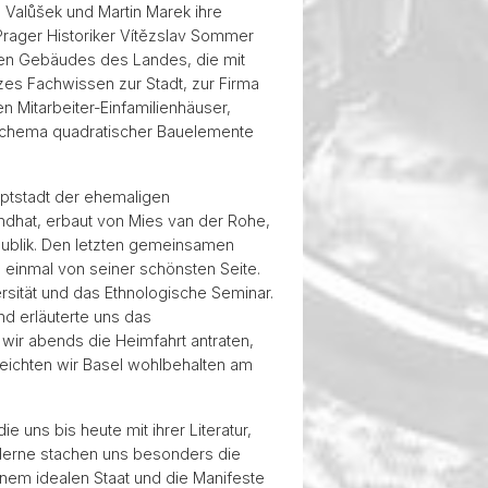
Valůšek und Martin Marek ihre
rager Historiker Vítězslav Sommer
ten Gebäudes des Landes, die mit
zes Fachwissen zur Stadt, zur Firma
n Mitarbeiter-Einfamilienhäuser,
Schema quadratischer Bauelemente
ptstadt der ehemaligen
endhat, erbaut von Mies van der Rohe,
ublik. Den letzten gemeinsamen
 einmal von seiner schönsten Seite.
sität und das Ethnologische Seminar.
nd erläuterte uns das
wir abends die Heimfahrt antraten,
eichten wir Basel wohlbehalten am
 uns bis heute mit ihrer Literatur,
oderne stachen uns besonders die
nem idealen Staat und die Manifeste