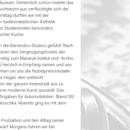
Museum. Unheimlich schon mutete das
htsturm aus verflüchtigte sich die
ttag durften wir mit der
 funktionalistischen Ästhetik
uns Studierenden besonders
scher Küche.
h die Barrandov-Studios geführt. Nach
Ruinen des Vergnügungshotels der
itig zum Masaryk-Institut und -Archiv
ký herzlich in Empfang namen und uns
ierten sie uns die Nobelpreismedaille
-Hügel, den vielleicht
 von der ganzen Innenstadt aus zu
erie moderne Kunst ausstellt. Das
Angaben für Automobilisten. (Band 26)
 Kokoschka. Abends ging es mit dem
Produktion und den Alltag seiner
rwarf. Morgens fuhren wir bei