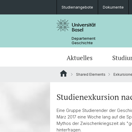
Studienangebote
Dokumente
Departement
Geschichte
Aktuelles
Studi
Shared Elements
Exkursione
News
Studieninteressierte
BGSH
Forschungsprojekte
Leitung und Organisation
Mittelalter
Medienspiegel
Lehrveranstaltungen
Finanzierungsmöglichkeiten
Forschungskolloquien
Personen
Osteuropäische Geschichte
Studienexkursion na
Basel History Lecture
Sprechstunden
Intranet
Eine Gruppe Studierender der Geschic
März 2017 eine Woche lang auf die Sp
Mythos der Zwischenkriegszeit als "gol
hinterfragen.
Krieg gegen die Ukraine