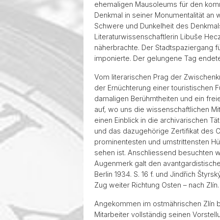
ehemaligen Mausoleums für den kommu
Denkmal in seiner Monumentalität an 
Schwere und Dunkelheit des Denkmals 
Literaturwissenschaftlerin Libuše Hecz
näherbrachte. Der Stadtspaziergang 
imponierte. Der gelungene Tag endet
Vom literarischen Prag der Zwischenk
der Ernüchterung einer touristischen
damaligen Berühmtheiten und ein frei
auf, wo uns die wissenschaftlichen M
einen Einblick in die archivarischen T
und das dazugehörige Zertifikat des 
prominentesten und umstrittensten Hüg
sehen ist. Anschliessend besuchten wi
Augenmerk galt den avantgardistische
Berlin 1934. S. 16 f. und Jindřich Št
Zug weiter Richtung Osten – nach Zlín.
Angekommen im ostmährischen Zlín beg
Mitarbeiter vollständig seinen Vorstel