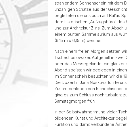
strahlendem Sonnenschein mit dem Bus 
unzähligen Schätze aus der Geschich
begleiteten sie uns auch auf Bat’as 
dem historischen „Aufzugsbüro“ des Fa
und zur Architektur Zlíns. Zum Abschl
einem bunten Sammelsurium aus würf
(6,15 m x 6,15 m) beruhen.
Nach einem freien Morgen setzten wi
Tschechoslowakei. Aufgeteilt in zwei 
oder das Messegelände, ein glänzend
Abend speisten wir gediegen in einem
Im Sonnenschein besuchten wir die 19
Die Dozentin Jana Nosková führte uns 
Zusammenleben von tschechischer, deu
ging es zum Schluss noch turbulent z
Samstagmorgen früh.
In der Selbstwahrnehmung vieler Tschec
bildenden Kunst und Architektur bege
Funktion und damit verbundene Ästhe