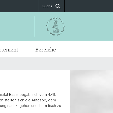
Suche
rtement
Bereiche
 Stellen
eschichte
atsveranstaltungen
ussarbeiten
hek
 und Neueste Geschichte
History Factory
ät
ktorat
 Geschichte
 History
rlesung FS26 Der Kaukasus
tudium
ität Basel begab sich vom 4.-11.
n stellten sich die Aufgabe, dem
ltung nachzugehen und ihn kritisch zu