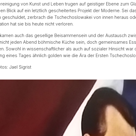
ereinigung von Kunst und Leben trugen auf geistiger Ebene zum Glan
en Blick auf ein letztlich gescheitertes Projekt der Moderne. Sei da
 geschuldet, zerbrach die Tschechoslowakei von innen heraus oder
ion hat sie bis heute nicht verloren.
 kamen auch das gesellige Beisammensein und der Austausch zwi
e nicht jeden Abend böhmische Küche sein, doch gemeinsames Es
wohl in wissenschaftlicher als auch auf sozialer Hinsicht war die
nerung eines Tages ähnlich golden wie die Ära der Ersten Tschechosl
os: Jael Sigrist