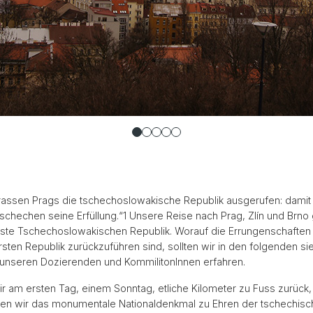
rassen Prags die tschechoslowakische Republik ausgerufen: damit
schechen seine Erfüllung.“1 Unsere Reise nach Prag, Zlín und Brno ge
ste Tschechoslowakischen Republik. Worauf die Errungenschaften
 Ersten Republik zurückzuführen sind, sollten wir in den folgenden
n, unseren Dozierenden und KommilitonInnen erfahren.
wir am ersten Tag, einem Sonntag, etliche Kilometer zu Fuss zurüc
gten wir das monumentale Nationaldenkmal zu Ehren der tschechisc