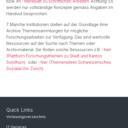
bzw. im
Merkblatt zu schriftlichen Arbeiten
. Achtung: Es
werden nur vollständige Konzepte gemäss Angaben im
Handout besprochen.
7. Manche Institutionen stellen auf der Grundlage ihrer
Archive Themensammlungen für mögliche
Forschungsarbeiten zur Verfügung. Das sind wertvolle
Ressourcen auf der Suche nach Themen oder
Archivmaterial. Sie finden solche Ressourcen z.B.
hier
(Plattform Forschungsthemen zu Stadt und Kanton
Solothurn)
oder
hier (Themenideen Schweizerisches
Sozialarchiv Zürich)
.
Quick Links
Vorlesungsverzeichnis
IT-Services