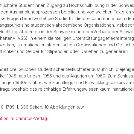
flüchtete Student:innen Zugang zu Hochschulbildung in der Schwe
n den Aushandlungsprozessen beteiligt und von welchen Faktoren 
ese Fragen beantwortet die Studie für die drei Jahrzehnte nach d
gangspunkt sind studentisch-akademische Organisationen, insbeso
r Flüchtlingsstudenten in der Schweiz» und der «Verband der Schwei
aften» (VSS). In einem kleinteiligen Unterstützungsgeflecht interagi
werken, internationalen studentischen Organisationen und ­Geflüch
lichkeit und Gelder für Stipendien oder Darlehen zu generieren.
elt drei Gruppen studentischer Geflüchteter ausführlich, diejenig
ei 1948, aus Ungarn 1956 und aus Algerien um 1960. Zum Schluss 
ie langen 1960er-Jahre, wie Flüchtlings- und Entwicklungsdiskurs au
 fragt, weshalb das reichhaltige Erfahrungswissen kaum institutionel
0-1709-1, 336 Seiten, 10 Abbildungen s/w.
kation im Chronos-Verlag