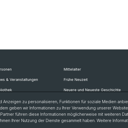
rsonen
Mittelalter
ws & Veranstaltungen
Frühe Neuzeit
bliothek
Neuere und Neueste Geschichte
rechstunden
Osteuropäische Geschichte
 Anzeigen zu personalisieren, Funktionen für soziale Medien anbiet
dem geben wir Informationen zu Ihrer Verwendung unserer Website a
iversitätsgeschichte online
Geschichte Afrikas
artner führen diese Informationen möglicherweise mit weiteren D
Rahmen Ihrer Nutzung der Dienste gesammelt haben. Weitere Informat