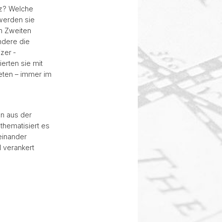
iz? Welche
werden sie
em Zweiten
ndere die
zer ­
erten sie mit
teten – immer im
en aus der
thematisiert es
feinander
l verankert