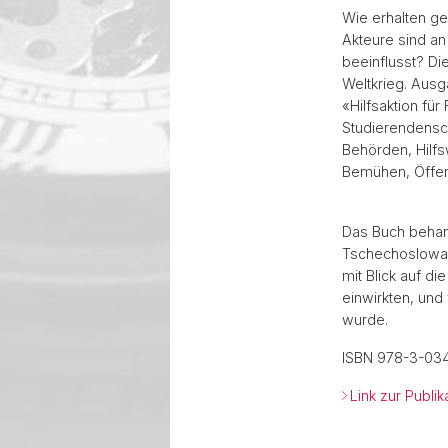
Wie erhalten ge
Akteure sind a
beeinflusst? Di
Weltkrieg. Aus
«Hilfsaktion fü
Studierendensch
Behörden, Hilfs
Bemühen, Öffent
Das Buch behand
Tschechoslowak
mit Blick auf d
einwirkten, und
wurde.
ISBN 978-3-034
Link zur Publi