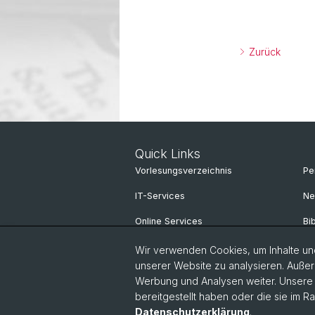
Zurück
Quick Links
Vorlesungsverzeichnis
Pe
IT-Services
Ne
Online Services
Bi
Personensuche
Sp
Wir verwenden Cookies, um Inhalte und
unserer Website zu analysieren. Außer
Personeninfo
Un
Werbung und Analysen weiter. Unsere P
bereitgestellt haben oder die sie im 
Intranet
Datenschutzerklärung
.