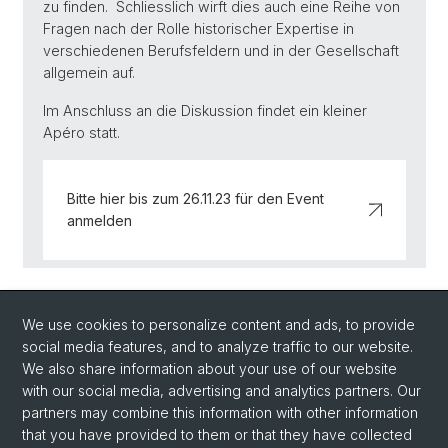
zu finden. Schliesslich wirft dies auch eine Reihe von
Fragen nach der Rolle historischer Expertise in
verschiedenen Berufsfeldern und in der Gesellschaft
allgemein auf.
Im Anschluss an die Diskussion findet ein kleiner
Apéro statt.
Bitte hier bis zum 26.11.23 für den Event
anmelden
Back
We use cookies to personalize content and ads, to provide
social media features, and to analyze traffic to our website.
We also share information about your use of our website
with our social media, advertising and analytics partners. Our
partners may combine this information with other information
that you have provided to them or that they have collected