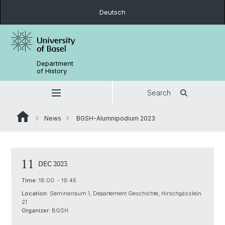
Deutsch
Department
of History
Search
News
BGSH-Alumnipodium 2023
11
DEC 2023
Time:
18:00 - 19:45
Location:
Seminarraum 1, Departement Geschichte, Hirschgässlein
21
Organizer:
BGSH