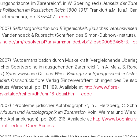
tungshorizonte im Zarenreich”, in W. Sperling (ed.)
Jenseits der Zar
 Politischen im Russischen Reich 1800-1917
. Frankfurt a.M. [u.a.]: 
litikforschung), pp. 375–407.
edoc
(2007)
Selbstorganisation und Bürgerlichkeit. jüdisches Vereinswese
n: Vandenhoeck & Ruprecht (Schriften des Simon-Dubnow-Instituts). A
lving.de/urn/resolver.pl?urn=urn:nbn:de:bvb:12-bsb00083466-3
.
e
(2007) “Autoemanzipation durch Muskelkraft. Vergleichende Überl
cher Sportvereine im ausgehenden Zarenreich”, in A. Malz, S. Roh
s.)
Sport zwischen Ost und West. Beiträge zur Sportgeschichte Oste
ndert
. Osnabrück: fibre Verlag (Einzelveröffentlichungen des Deuts
tituts Warschau), pp. 171–189. Available at:
http://www.fibre-
skatalog/reihen/dhi/dhi-16-detail.html
.
edoc
(2007) “Probleme jüdischer Autobiographik”, in J. Herzberg, C. Sch
dividuum und Autobiographik im Zarenreich
. Köln, Weimar und Wien:
sche Abhandlungen), pp. 209–216. Available at:
http://www.boehlau-
html
.
edoc
|
Open Access