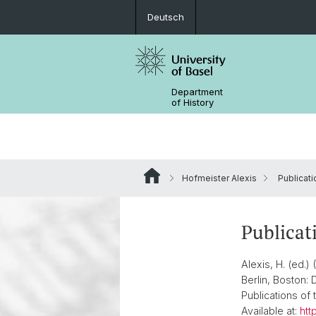
Deutsch
Department
of History
Hofmeister Alexis
Publicati
BGSH
Financing options
Publicat
Alexis, H. (ed.)
Berlin, Boston:
Publications of 
Available at:
htt