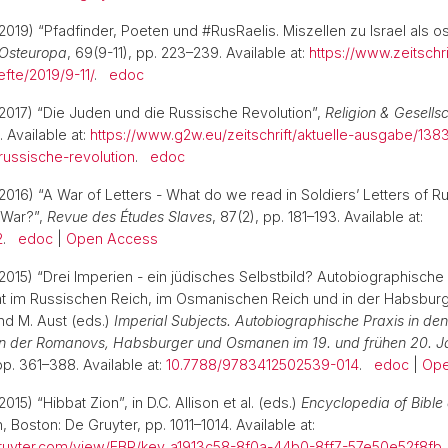
(2019) “Pfadfinder, Poeten und #RusRaelis. Miszellen zu Israel als 
Osteuropa
, 69(9-11), pp. 223–239. Available at:
https://www.zeitschri
fte/2019/9-11/
.
edoc
(2017) “Die Juden und die Russische Revolution”,
Religion & Gesellsc
. Available at:
https://www.g2w.eu/zeitschrift/aktuelle-ausgabe/13
russische-revolution
.
edoc
(2016) “A War of Letters - What do we read in Soldiers’ Letters of 
 War?”,
Revue des Études Slaves
, 87(2), pp. 181–193. Available at:
2
.
edoc
|
Open Access
(2015) “Drei Imperien - ein jüdisches Selbstbild? Autobiographische
tät im Russischen Reich, im Osmanischen Reich und in der Habsbur
and M. Aust (eds.)
Imperial Subjects. Autobiographische Praxis in den
hen der Romanovs, Habsburger und Osmanen im 19. und frühen 20. J
pp. 361–388. Available at:
10.7788/9783412502539-014
.
edoc
|
Ope
015) “Hibbat Zion”, in D.C. Allison et al. (eds.)
Encyclopedia of Bible 
in, Boston: De Gruyter, pp. 1011–1014. Available at:
ruyter.com/view/EBR/key_a1913c58-8f0a-44b0-8ff7-57e50e52f8fb