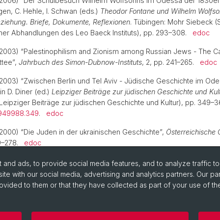
(2006) “Der Schulbesuch Wilhelm Wolfsohns im Odessa der 1830er J
en, C. Hehle, I. Schwan (eds.)
Theodor Fontane und Wilhelm Wolfso
Beziehung. Briefe, Dokumente, Reflexionen
. Tübingen: Mohr Siebeck (S
cher Abhandlungen des Leo Baeck Instituts), pp. 293–308.
edoc
(2003) “Palestinophilism and Zionism among Russian Jews - The C
tee”,
Jahrbuch des Simon-Dubnow-Instituts
, 2, pp. 241–265.
edoc
(2003) “Zwischen Berlin und Tel Aviv - Jüdische Geschichte im Od
in D. Diner (ed.)
Leipziger Beiträge zur jüdischen Geschichte und Kul
Leipziger Beiträge zur jüdischen Geschichte und Kultur), pp. 349–361
0949988.349
.
edoc
(2000) “Die Juden in der ukrainischen Geschichte”,
Österreichische 
59–278.
edoc
and ads, to provide social media features, and to analyze traffic t
ite with our social media, advertising and analytics partners. Our pa
ovided to them or that they have collected as part of your use of the