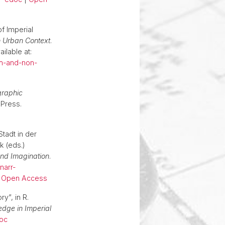
of Imperial
 Urban Context
.
ilable at:
sh-and-non-
graphic
 Press.
tadt in der
k (eds.)
und Imagination
.
/narr-
|
Open Access
y”, in R.
dge in Imperial
oc