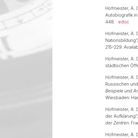
Hofmeister, A. 
Autobiografik i
448.
edoc
Hofmeister, A. 
Nationsbildung”,
215–229. Availab
Hofmeister, A. (
städtischen Öff
Hofmeister, A.
Russischen und
Beispiele und A
Wiesbaden: Har
Hofmeister, A. 
der Aufklärung”,
der Zentren
. Fr
Hofmeister, A. 