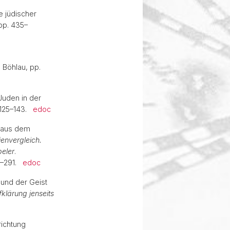
e jüdischer
 pp. 435–
: Böhlau, pp.
 Juden in der
. 125–143.
edoc
k aus dem
ienvergleich.
peler
.
69–291.
edoc
 und der Geist
klärung jenseits
richtung