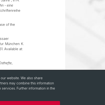
ahre”, in H.
hn - eine
chriftenreihe
ase of the
essaer
tur
. München: K.
. Available at:
Osthefte
,
o our website. We also share
rtners may combine this information
 services. Further information in the