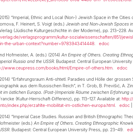
2015) “Imperial, Ethnic and Local (Non-) Jewish Space in the Cities 
romova, F. Heinert, S. Voigt (eds.)
Jewish and Non-Jewish Spaces in
 Verlag (Jüdische Kulturgeschichte in der Moderne), pp. 213–228. Ava
s-verlag.de/verlagsprogramm/kultur-sozialwissenschaften/851/jewi
-in-the-urban-context?number=9783943414448
.
edoc
and Hofmeister, A. (eds.) (2014)
An Empire of Others. Creating Ethno
perial Russia and the USSR
. Budapest: Central European University
p://www.ceupress.com/books/html/Empire-of-others.htm
.
edoc
(2014) “Erfahrungsraum Anti-shtetl. Paradies und Hölle der grossen S
iographik aus dem Russischen Reich”, in T. Grob, B. Previšić, A. Zin
tät im östlichen Europa. (Post-)Imperiale Räume zwischen Erfahrung 
rancke (Kultur-Herrschaft-Differenz), pp. 113–127. Available at:
http:/
nto/index.php/erzahlte-mobilitat-im-ostlichen-europa.html
.
edoc
2014) “Imperial Case Studies. Russian and British Ethnographic Theor
Hofmeister (eds.)
An Empire of Others. Creating Ethnographic Knowle
 USSR
. Budapest: Central European University Press, pp. 23–49.
ed