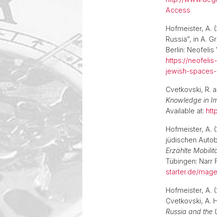
Access
Hofmeister, A. (
Russia”, in A. G
Berlin: Neofelis
https://neofeli
jewish-spaces
Cvetkovski, R. 
Knowledge in Im
Available at:
htt
Hofmeister, A. 
jüdischen Autob
Erzählte Mobili
Tübingen: Narr F
starter.de/mage
Hofmeister, A. (
Cvetkovski, A. 
Russia and the