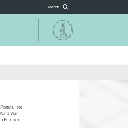
Search
al events
ctorate
olitics
. 1ste.
World War,
rn Europe).
.