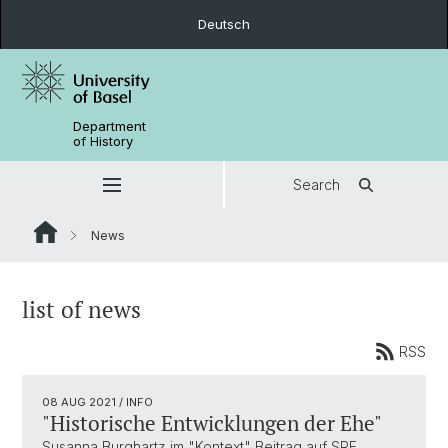
Deutsch
Department
of History
Search
News
list of news
RSS
08 AUG 2021
/ INFO
"Historische Entwicklungen der Ehe"
Susanna Burghartz im "Kontext" Beitrag auf SRF.