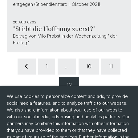
entgegen (Stipendienstart: 1. Oktober 2021).
28 AUG 0202
"Stirbt die Hoffnung zuerst?"
Beitrag von Milo Probst in der Wochenzeitung "der
Freitag".
1
...
10
11
12
We use cookies to personalize content and ads, to provide
social media features, and to analyze traffic to our website.
We also share information about your use of our website
with our social media, advertising and analytics partners. Our
partners may combine this information with other information
that you have provided to them or that they have collected
as part of your use of the services. Further information in the