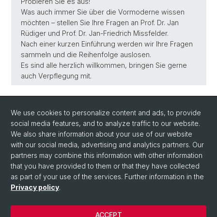
Probieren Sie es aus!
Was auch immer Sie über die Vormoderne wissen
möchten – stellen Sie Ihre Fragen an Prof. Dr. Jan
Rüdiger und Prof. Dr. Jan-Friedrich Missfelder.
Nach einer kurzen Einführung werden wir Ihre Fragen
sammeln und die Reihenfolge auslosen.
Es sind alle herzlich willkommen, bringen Sie gerne
auch Verpflegung mit.
Back
We use cookies to personalize content and ads, to provide
social media features, and to analyze traffic to our website.
We also share information about your use of our website
with our social media, advertising and analytics partners. Our
partners may combine this information with other information
that you have provided to them or that they have collected
as part of your use of the services. Further information in the
Privacy policy
.
© University of Basel
Faculty of Humanities and Social Sciences
ACCEPT