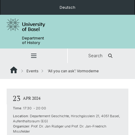
Deutsch
Department
of History
Search
Events
‘All you can ask’: Vormoderne
23
APR 2024
Time:
17:30 - 20:00
Location:
Departement Geschichte, Hirschgässlein 21, 4051 Basel,
Aufenthaltsraum (EG)
Organizer:
Prof. Dr. Jan Rüdiger und Prof. Dr. Jan-Friedrich
Missfelder