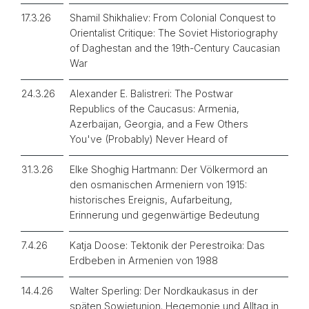
17.3.26
Shamil Shikhaliev:
From Colonial Conquest to
Orientalist Critique: The Soviet Historiography
of
Daghestan and the 19th-Century Caucasian
War
24.3.26
Alexander E. Balistreri: The Postwar
Republics of the Caucasus: Armenia,
Azerbaijan, Georgia, and a Few Others
You've (Probably) Never Heard of
31.3.26
Elke Shoghig Hartmann: Der Völkermord an
den osmanischen Armeniern von 1915:
historisches Ereignis, Aufarbeitung,
Erinnerung und gegenwärtige Bedeutung
7.4.26
Katja Doose: Tektonik der Perestroika: Das
Erdbeben in Armenien von 1988
14.4.26
Walter Sperling: Der Nordkaukasus in der
späten Sowjetunion. Hegemonie und Alltag in