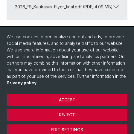
2026_FS_Kaukasus-Flyer_final.pdf (PDF, 4.09 MB)
Back
We use cookies to personalize content and ads, to provide
social media features, and to analyze traffic to our website.
We also share information about your use of our website
with our social media, advertising and analytics partners. Our
partners may combine this information with other information
that you have provided to them or that they have collected
as part of your use of the services. Further information in the
Privacy policy
.
© University of Basel
Faculty of Humanities and Social Sciences
ACCEPT
Home
Privacy Policy
REJECT
Legal Notice
Cookies
EDIT SETTINGS