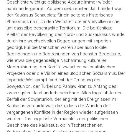
Geschichte wichtige politische Akteure immer wieder
aufeinandergeprallt. Ab dem siebzehnten Jahrhundert war
der Kaukasus Schauplatz für ein seltenes historisches
Phänomen, nämlich den Wettstreit dreier Vielvölkerreiche
um dasselbe beschränkte Territorium. Die berüchtigte
Vielfalt der Bevölkerung des Nord- und Südkaukasus wurde
durch ihre wechselvollen Begegnungen mit Imperien
geprägt. Für die Menschen waren aber auch lokale
Bedingungen und Begegnungen von höchster Bedeutung,
wie etwa die gegenseitige Nachahmung kultureller
Modernisierung, der Konflikt zwischen nationalistischen
Projekten oder die Vision eines utopischen Sozialismus. Der
imperiale Wettkampf fand mit der Gründung der
Sowjetunion, der Türkei und Pahlawi-Iran zu Anfang des
zwanzigsten Jahrhunderts sein Ende. Allerdings führte der
Zerfall der Sowjetunion, der eng mit den Ereignissen im
Kaukasus verquickt war, dazu, dass die Wunden der
vergangenen Konflikte in der Region wieder aufgerissen
wurden. Das ungelöste Vermächtnis der politischen
Geschichte des Kaukasus, ob in Tschetschenien,
Südossetien, Nagorno-Karabach sowie in anderen